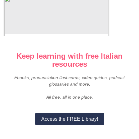
Italian listening practice – Le
Repubbliche marinare (part 2)
6 Luglio 2026
Keep learning with free Italian
resources
Ebooks, pronunciation flashcards, video guides, podcast
glossaries and more.
All free, all in one place.
Access the FREE Library!