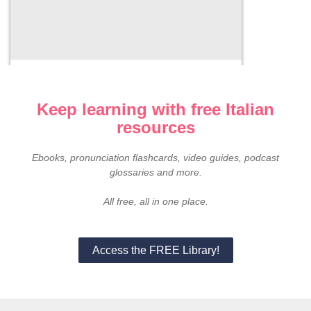
Italian listening practice – Le
Repubbliche marinare (part 2)
6 Luglio 2026
Keep learning with free Italian
resources
Ebooks, pronunciation flashcards, video guides, podcast
glossaries and more.
All free, all in one place.
Access the FREE Library!