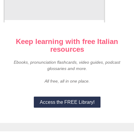
Italian listening practice – Le
Repubbliche marinare (part 2)
6 Luglio 2026
Keep learning with free Italian
resources
Ebooks, pronunciation flashcards, video guides, podcast
glossaries and more.
All free, all in one place.
Access the FREE Library!