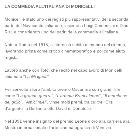
LA COMMEDIA ALL’ITALIANA DI MONICELLI
Monicelli è stato uno dei registi più rappresentativi della seconda
parte del Novecento italiano e, insieme a Luigi Comencini e Dino
Risi, è considerato uno dei padri della commedia all’italiana.
Nato a Roma nel 1915, s’interessò subito al mondo del cinema,
lavorando prima come critico cinematografico e poi come aiuto
regista.
Lavorò anche con Totò, che recitò nel capolavoro di Monicelli
chiamato “
I soliti ignoti
“.
Per sei volte sfiorò l’ambito premio Oscar ma con grandi film
come “
La grande guerra
“, “
L’armata Brancaleone
“, “
Il marchese
del grillo
“, “
Amici miei
“, vinse molti premi, tra cui tre “Orsi
d’argento” a Berlino e otto David di Donatello.
Nel 1991 venne insignito del premio Leone d’oro alla carriera alla
Mostra internazionale d’arte cinematografica di Venezia.